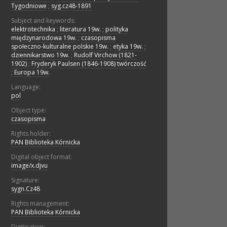
Tygodniowe
;
syg.cz48-1891
Subject and keywords:
elektrotechnika
;
literatura 19w.
;
polityka
międzynarodowa 19w.
;
czasopisma
społeczno-kulturalne polskie 19w.
;
etyka 19w.
;
dziennikarstwo 19w.
;
Rudolf Virchow (1821-
1902)
;
Fryderyk Paulsen (1846-1908) twórczość
;
Europa 19w.
Language:
pol
Object type:
czasopisma
Rights holder:
PAN Biblioteka Kórnicka
Digital object format:
image/x.djvu
Signature:
sygn.Cz48
Rights management:
PAN Biblioteka Kórnicka
Digitisation: