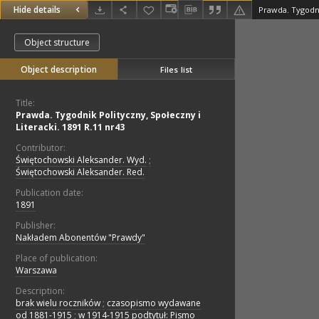
Hide details
Object structure
Object description
Files list
Title:
Prawda. Tygodnik Polityczny, Społeczny i
Literacki. 1891 R.11 nr43
Contributor:
Świętochowski Aleksander. Wyd.
;
Świętochowski Aleksander. Red.
Publication date:
1891
Publisher:
Nakładem Abonentów "Prawdy"
Place of publication:
Warszawa
Description:
brak wielu roczników
;
czasopismo wydawane
od 1881-1915
;
w 1914-1915 podtytuł: Pismo