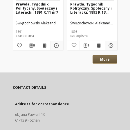
Prawda. Tygodnik
Prawda. Tygodnik
Pr
Polityczny, Społeczny i
Polityczny, Społeczny i
Pol
Literacki. 1891 R.11 nr7
Literacki. 1893 R.13
Lit
nr19
nr
Świętochowski Aleksander. Wyd.
Świętochowski Aleksander. Wyd.
Świętochowski Aleksander. Red.
Świ
Św
1891
1893
189
czasopisma
czasopisma
cza
More
CONTACT DETAILS
Address for correspondence
ul. Jana Pawła II 10
61-139 Poznań