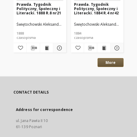
Prawda. Tygodnik
Prawda. Tygodnik
Pr
Polityczny, Społeczny i
Polityczny, Społeczny i
Pol
Literacki. 1888 R.8 nr21
Literacki. 1884 R.4 nr42
Lit
Świętochowski Aleksander. Wyd.
Świętochowski Aleksander. Wyd.
Świętochowski Aleksander. Red.
Świ
Św
1888
1884
188
czasopisma
czasopisma
cza
More
CONTACT DETAILS
Address for correspondence
ul. Jana Pawła II 10
61-139 Poznań