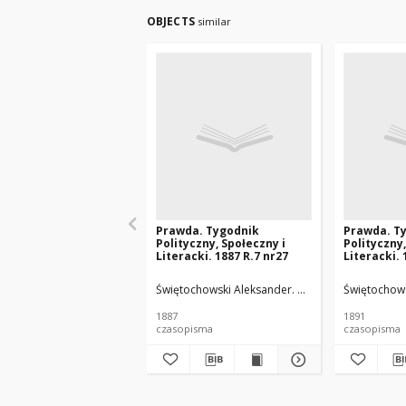
OBJECTS
similar
Prawda. Tygodnik
Prawda. T
Polityczny, Społeczny i
Polityczny,
Literacki. 1887 R.7 nr27
Literacki. 
Świętochowski Aleksander. Wyd.
Świętochowski 
Świętochows
1887
1891
czasopisma
czasopisma