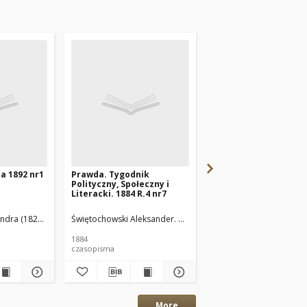
a 1892 nr1
Prawda. Tygodnik
Kronika Rodzinna 189
Polityczny, Społeczny i
Literacki. 1884 R.4 nr7
ander. Red.
ndra (1828-1898). Wyd.
Świętochowski Aleksander. Wyd.
Świętochowski Aleksander.
Borkowska Aleksandra (
1884
1893
czasopisma
czasopisma
More