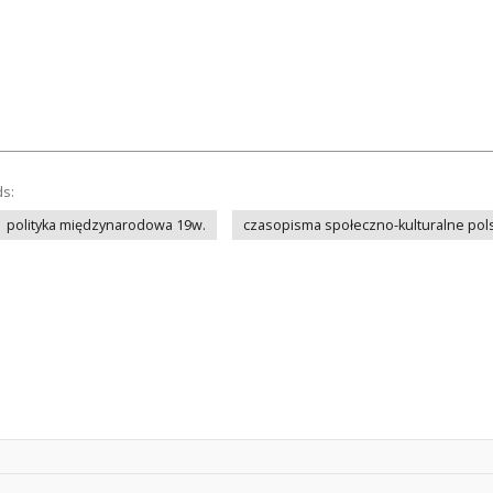
ds:
polityka międzynarodowa 19w.
czasopisma społeczno-kulturalne pols