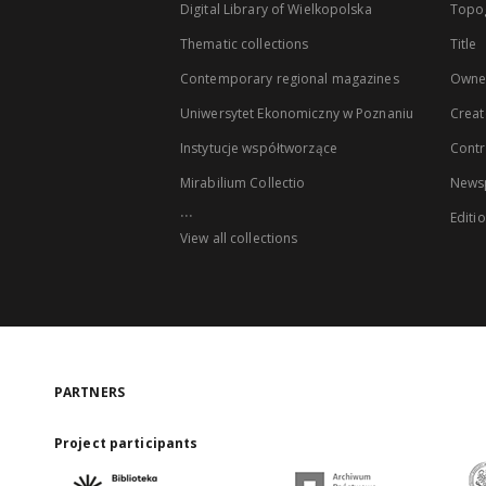
Digital Library of Wielkopolska
Topo
Thematic collections
Title
Contemporary regional magazines
Owne
Uniwersytet Ekonomiczny w Poznaniu
Creat
Instytucje współtworzące
Contr
Mirabilium Collectio
Newsp
...
Editi
View all collections
PARTNERS
Project participants