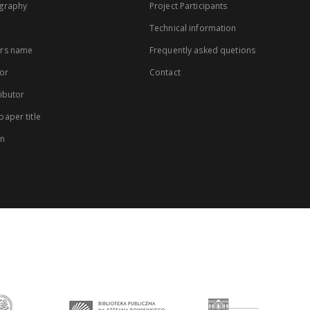
graphy
Project Participants
Technical information
rs name
Frequently asked quetions
or
Contact
ibutor
aper title
on