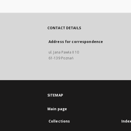
CONTACT DETAILS
Address for correspondence
ul. Jana Pawła II 10
61-139 Poznań
SITEMAP
Main page
Collections
Inde