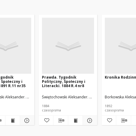
ygodnik
Prawda. Tygodnik
Kronika Rodzinn
 Społeczny i
Polityczny, Społeczny i
1891 R.11 nr35
Literacki. 1884 R.4 nr8
Aleksander. Red.
ki Aleksander. Wyd.
Świętochowski Aleksander. Red.
Świętochowski Aleksander. Wyd.
Świętochowski Aleks
Borkowska Aleksa
1884
1892
czasopisma
czasopisma