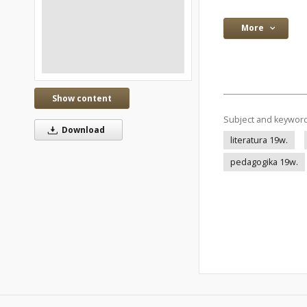
More
Show content
Subject and keywor
Download
literatura 19w.
pedagogika 19w.