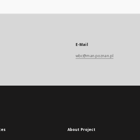
E-Mail
wbc@man.poznan.pl
xes
About Project