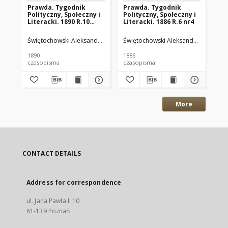
Prawda. Tygodnik
Prawda. Tygodnik
Pr
Polityczny, Społeczny i
Polityczny, Społeczny i
Pol
Literacki. 1890 R.10
Literacki. 1886 R.6 nr4
Lit
nr13
nr
Świętochowski Aleksander. Wyd.
Świętochowski Aleksander. Wyd.
Świętochowski Aleksander. Red.
Świ
Św
1890
1886
189
czasopisma
czasopisma
cza
More
CONTACT DETAILS
Address for correspondence
ul. Jana Pawła II 10
61-139 Poznań