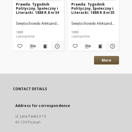
Prawda. Tygodnik
Prawda. Tygodnik
Pr
Polityczny, Społeczny i
Polityczny, Społeczny i
Pol
Literacki. 1888 R.8 nr34
Literacki. 1888 R.8 nr35
Lit
Świętochowski Aleksander. Wyd.
Świętochowski Aleksander. Wyd.
Świętochowski Aleksander. Red.
Świ
Św
1888
1888
188
czasopisma
czasopisma
cza
More
CONTACT DETAILS
Address for correspondence
ul. Jana Pawła II 10
61-139 Poznań