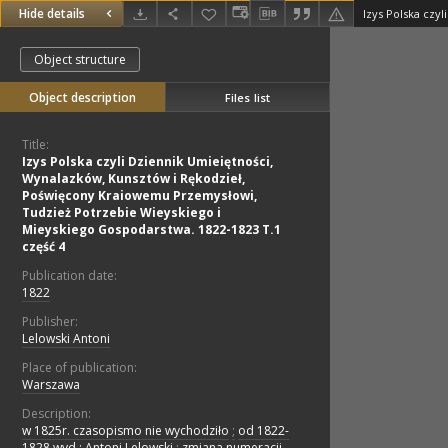
Hide details
Object structure
Object description
Files list
Title:
Izys Polska czyli Dziennik Umieiętności,
Wynalazków, Kunsztów i Rękodzieł,
Poświęcony Kraiowemu Przemysłowi,
Tudzież Potrzebie Wieyskiego i
Mieyskiego Gospodarstwa. 1822-1823 T.1
część 4
Publication date:
1822
Publisher:
Lelowski Antoni
Place of publication:
Warszawa
Description:
w 1825r. czasopismo nie wychodziło
;
od 1822-
1828 wyd.: Antoni Lelowski
;
zmiana numeracji