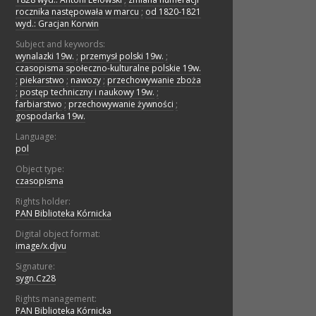
rocznika następowała w marcu
;
od 1820-1821
wyd.: Gracjan Korwin
Subject and keywords:
wynalazki 19w.
;
przemysł polski 19w.
;
czasopisma społeczno-kulturalne polskie 19w.
;
piekarstwo
;
nawozy
;
przechowywanie zboża
;
postęp techniczny i naukowy 19w.
;
farbiarstwo
;
przechowywanie żywności
;
gospodarka 19w.
Language:
pol
Object type:
czasopisma
Rights holder:
PAN Biblioteka Kórnicka
Digital object format:
image/x.djvu
Signature:
sygn.Cz28
Rights management:
PAN Biblioteka Kórnicka