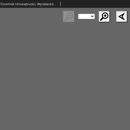
Izys Polska czyli Dziennik Umieiętności, Wynalazków, Kunsztów i Rękodzieł, Poświęcony Kraiowemu Przemysłowi, Tudzież Potrzebie Wieyskiego i Mieyskiego Gospodarstwa. 1822-1823 T.1 część 4