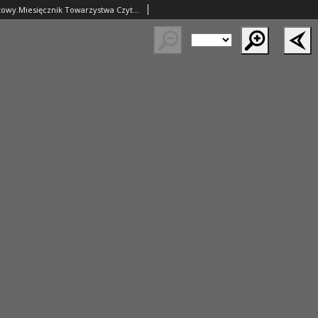
Przegląd Oświatowy.Miesięcznik Towarzystwa Czytelni Ludowych w Poznaniu. 1930 R.25 z.12