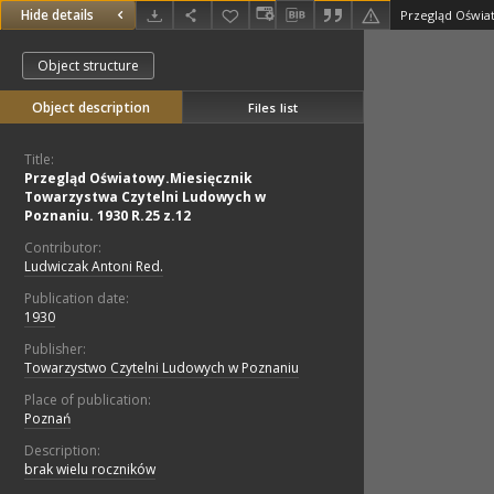
Hide details
Object structure
Object description
Files list
Title:
Przegląd Oświatowy.Miesięcznik
Towarzystwa Czytelni Ludowych w
Poznaniu. 1930 R.25 z.12
Contributor:
Ludwiczak Antoni Red.
Publication date:
1930
Publisher:
Towarzystwo Czytelni Ludowych w Poznaniu
Place of publication:
Poznań
Description:
brak wielu roczników