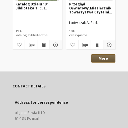
Katalog Działu "B"
Przegląd
Pr
Biblioteka T. C. L.
Oświatowy.Miesięcznik
Oś
Towarzystwa Czytelni
To
Ludowych w Poznaniu.
Lu
1916 R.11 z.10
191
Ludwiczak A. Red.
Lud
193-
1916
191
katalogi biblioteczne
czasopisma
cza
More
CONTACT DETAILS
Address for correspondence
ul. Jana Pawła II 10
61-139 Poznań