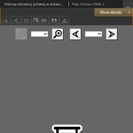
Historja literatury polskiej w wiekach średnich od przyjęcia chrześcijaństwa w Polsce do końca XV wieku (965-1500). Część trzecia. Rozwój poezji łacińskiej w pierwszej połowie wieku XVI poezja polska do Kochanowskiego
Pilat, Roman (1846–1906)
Show details