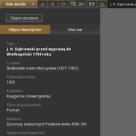
Hide details
Object structure
Object description
Files list
Title:
J. H. Dąbrowski przed wyprawą do
Wielkopolski 1794 roku
Creator:
Skałkowski Adam Mieczysław (1877–1951)
Publication date:
1925
Publisher:
Księgarnia Uniwersytecka
Place of publication:
Poznań
Relation:
Życiorysy zasłużonych Polaków wieku XVIII i XIX
Subject and keywords: