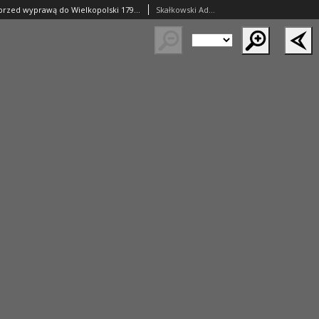
J. H. Dąbrowski przed wyprawą do Wielkopolski 1794 roku
Skałkowski Adam Mieczysław (1877–1951)