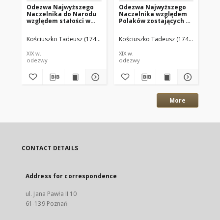
Odezwa Najwyższego
Odezwa Najwyższego
Ob
Naczelnika do Narodu
Naczelnika względem
Na
względem stałości w
Polaków zostających w
pi
obronie kraju
służbie obcej
pr
wo
Kościuszko Tadeusz (1746–1817)
Kościuszko Tadeusz (1746–1817)
Polkowski Ignacy (Red.)
Koś
Po
XIX w.
XIX w.
XIX
odezwy
odezwy
od
More
CONTACT DETAILS
Address for correspondence
ul. Jana Pawła II 10
61-139 Poznań