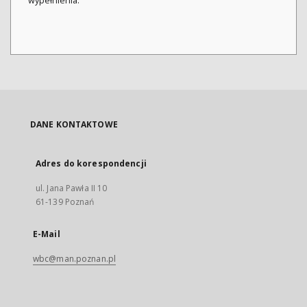
wypełnienia.
DANE KONTAKTOWE
Adres do korespondencji
ul. Jana Pawła II 10
61-139 Poznań
E-Mail
wbc@man.poznan.pl