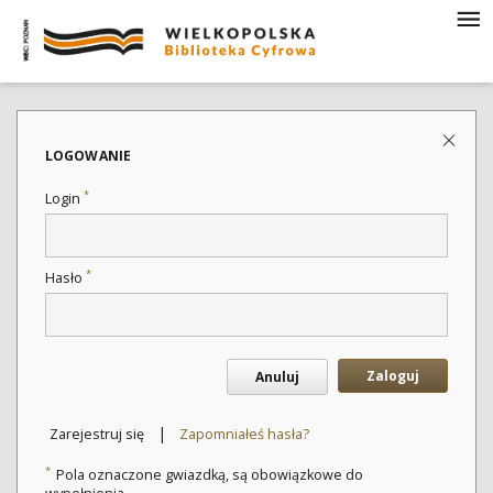
LOGOWANIE
*
Login
*
Hasło
Zaloguj
Anuluj
|
Zarejestruj się
Zapomniałeś hasła?
*
Pola oznaczone gwiazdką, są obowiązkowe do