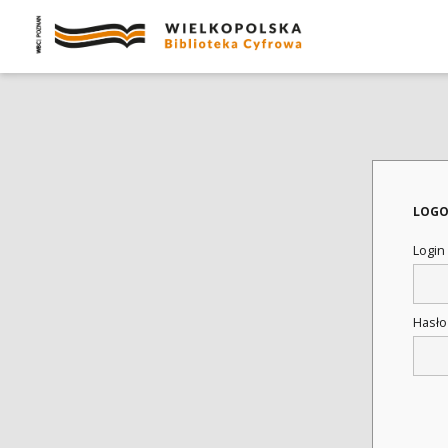
LOGO
Login
Hasł