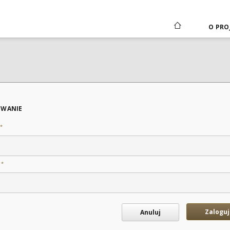
O PRO
WANIE
*
*
o
Zaloguj
Anuluj