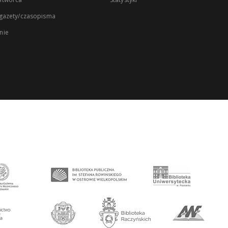
 gazety/czasopisma
nie