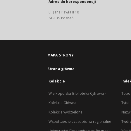
Adres do korespondencji
ul. Jana Pawła II 10
61-139 Poznań
MAPA STRONY
Strona główna
Kolekcje
Inde
Wielkopolska Biblioteka Cyfrowa -
Topog
Kolekcja Główna
Tytuł
Kolekcje wydzielone
Nazwa
Współczesne czasopisma regionalne
Twór
Uniwersytet Ekonomiczny w Poznaniu
Wspó