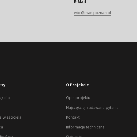
E-Mail
wbc@man.poznan.pl
ksy
O Projekcie
rafia
Opis projektu
Najczęściej zadawane pytania
 właściciela
Kontakt
ca
Informacje techniczne
łtwórca
Statystyki